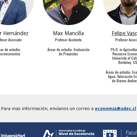
or Hernández
Max Mancilla
F
elipe Vas
fesor Asociado
Profesor Asistente
Profesor Asoc
eas de estudio:
Áreas de estudio:
Evaluación
Ph.D. in Agricultu
croeconomía
de Proyectos
Resource Econo
University of Cal
Berkeley, U
Á
reas de estudio: E
Agua; Valoración E
de Bienes Ambie
Para mas información, envíanos un correo a
economia@udec.cl