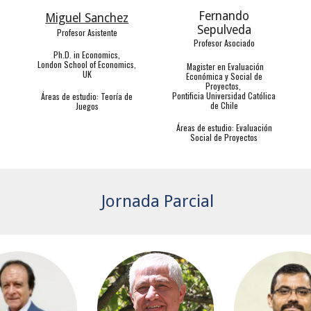
Fernando
Miguel Sanchez
Sepulveda
Profesor Asistente
Profesor Asociado
Ph.D. in Economics,
London School of Economics,
Magister en Evaluación
UK
Económica y Social de
Proyectos,
Pontificia Universidad Católica
Á
reas de estudio:
Teoría de
de Chile
Juegos
Á
reas de estudio: Evaluación
Social de Proyectos
Jornada Parcial