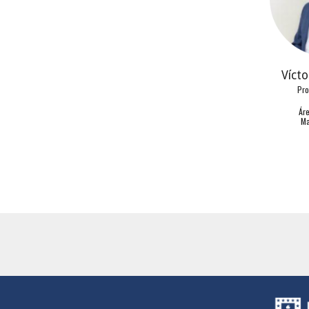
Víct
Pro
Á
r
Ma