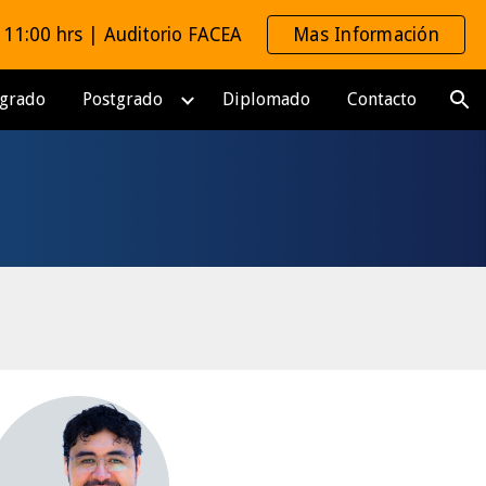
 11:00 hrs | Auditorio FACEA
Mas Información
ion
egrado
Postgrado
Diplomado
Contacto