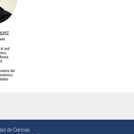
quez
iado
ral and
mics,
ifornia
SA
conom
ía del
conómica
ntales